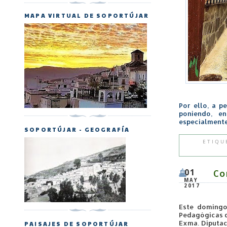
MAPA VIRTUAL DE SOPORTÚJAR
Por ello, a p
poniendo, en
especialmente
SOPORTÚJAR - GEOGRAFÍA
ETIQU
Co
01
MAY
2017
Este domingo
Pedagógicas 
Exma. Diputa
PAISAJES DE SOPORTÚJAR