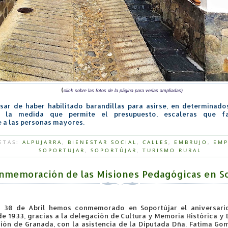
(
click sobre las fotos de la página para verlas ampliadas)
esar de haber habilitado barandillas para asirse, en determinad
 la medida que permite el presupuesto, escaleras que faci
 a las personas mayores.
ETAS:
ALPUJARRA
,
BIENESTAR SOCIAL
,
CALLES
,
EMBRUJO
,
EMP
SOPORTUJAR
,
SOPORTÚJAR
,
TURISMO RURAL
nmemoración de las Misiones Pedagógicas en So
 30 de Abril hemos conmemorado en Soportújar el aniversario
de 1933,
gracias a la delegación de Cultura y Memoria Histórica y
ción de Granada,
con la asistencia de la Diputada Dña. Fatima Go