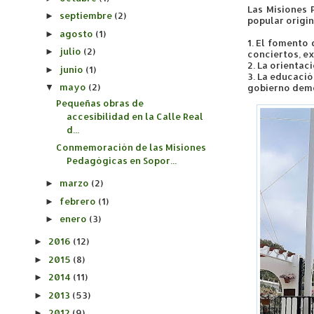
Las Misiones 
septiembre
(2)
►
popular origi
agosto
(1)
►
1. El fomento 
julio
(2)
►
conciertos, ex
2. La orientac
junio
(1)
►
3. La educaci
mayo
(2)
gobierno demo
▼
Pequeñas obras de
accesibilidad en la Calle Real
d...
Conmemoración de las Misiones
Pedagógicas en Sopor...
marzo
(2)
►
febrero
(1)
►
enero
(3)
►
2016
(12)
►
2015
(8)
►
2014
(11)
►
2013
(53)
►
2012
(9)
►