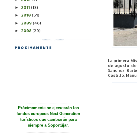
2011
(18)
►
2010
(51)
►
2009
(46)
►
2008
(29)
►
PROXIMAMENTE
La primera Mis
de agosto de
Sánchez Barb
Castillo, Manu
................................................
Próximamente se ejecutarán los
fondos europeos Next Generation
turísticos que cambiarán para
siempre a Soportújar.
................................................
................................................
Próximamente se rehabilitarán los