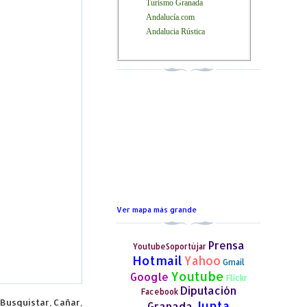
Turismo Granada
Andalucía.com
Andalucia Rústica
Ver mapa más grande
Prensa
YoutubeSoportújar
Hotmail
Yahoo
Gmail
Youtube
Google
Flickr
Diputación
Facebook
Busquístar, Cañar,
Junta
Granada