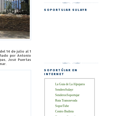
SOPORTUJAR SULAYR
el 14 de julio al 1
añado por Antonio
pas, José Puertas
Omar.
SOPORTÚJAR EN
INTERNET
La Guia de La Alpujarra
SenderoSulayr
SenderosSoportujar
Ruta Transnevada
SoporTube
Centro Budista