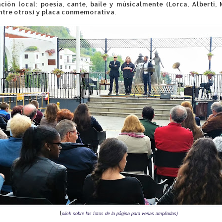
ación local: poesía, cante, baile y músicalmente (Lorca, Alberti,
.entre otros) y placa conmemorativa.
(
click sobre las fotos de la página para verlas ampliadas)